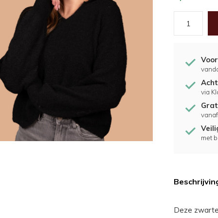
Voor
vand
Acht
via K
Grat
vanaf
Veil
met b
Beschrijvin
Deze zwarte 