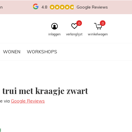
en
4.8
Google Reviews
0
0
inloggen
verlanglijst
winkelwagen
WONEN
WORKSHOPS
trui met kraagje zwart
re via
Google Reviews
d