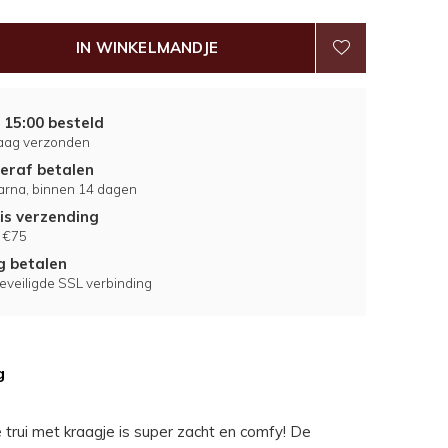
IN WINKELMANDJE
 15:00 besteld
aag verzonden
eraf betalen
larna, binnen 14 dagen
is verzending
 €75
ig betalen
eveiligde SSL verbinding
g
trui met kraagje is super zacht en comfy! De