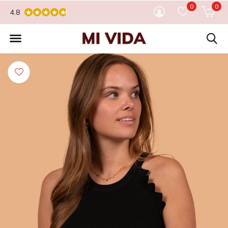
0
0
4.8