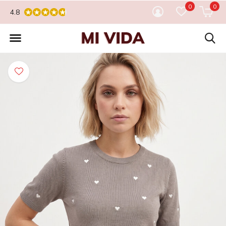
0
0
4.8