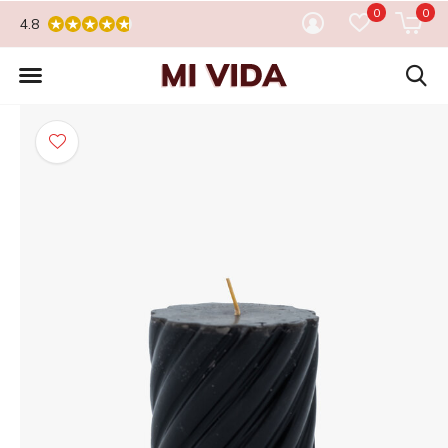
0
0
4.8