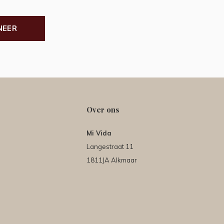
NEER
Over ons
Mi Vida
Langestraat 11
1811JA Alkmaar