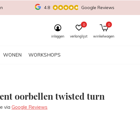
en
4.8
Google Reviews
0
0
inloggen
verlanglijst
winkelwagen
WONEN
WORKSHOPS
ent oorbellen twisted turn
re via
Google Reviews