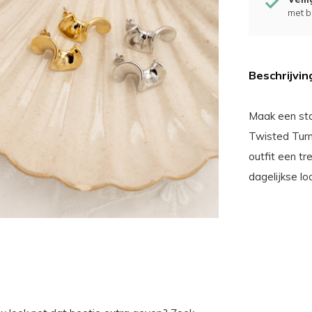
met b
Beschrijvin
Maak een st
Twisted Turn
outfit een tr
dagelijkse l