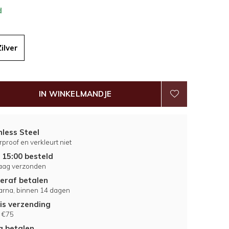
d
Zilver
IN WINKELMANDJE
nless Steel
proof en verkleurt niet
 15:00 besteld
aag verzonden
eraf betalen
larna, binnen 14 dagen
is verzending
 €75
ig betalen