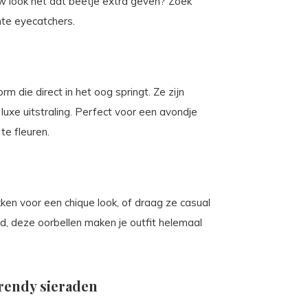
w look net dat beetje extra geven? Zoek
hte eyecatchers.
 die direct in het oog springt. Ze zijn
xe uitstraling. Perfect voor een avondje
te fleuren.
en voor een chique look, of draag ze casual
d, deze oorbellen maken je outfit helemaal
rendy sieraden