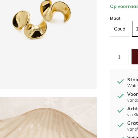
Op voorraa
Maat
Goud
Stai
Water
Voor
vand
Acht
via K
Grat
vanaf
Veil