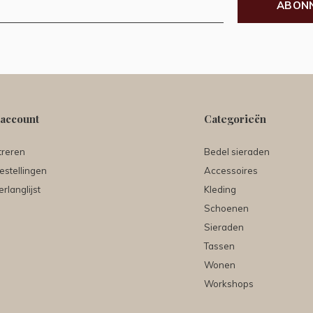
ABON
 account
Categorieën
treren
Bedel sieraden
estellingen
Accessoires
erlanglijst
Kleding
Schoenen
Sieraden
Tassen
Wonen
Workshops