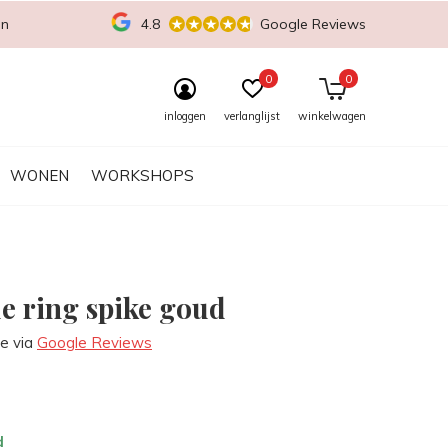
en
4.8
Google Reviews
0
0
inloggen
verlanglijst
winkelwagen
WONEN
WORKSHOPS
e ring spike goud
re via
Google Reviews
d