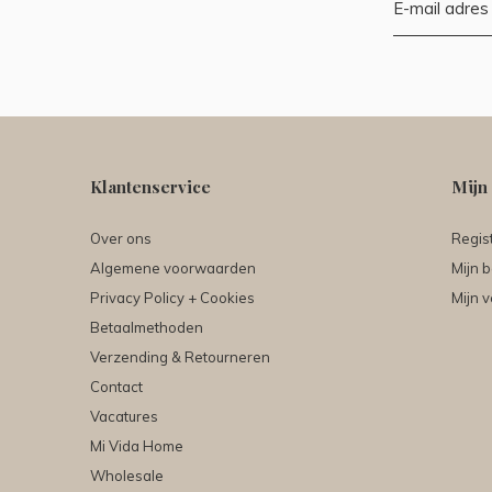
Klantenservice
Mijn
Over ons
Regis
Algemene voorwaarden
Mijn b
Privacy Policy + Cookies
Mijn v
Betaalmethoden
Verzending & Retourneren
Contact
Vacatures
Mi Vida Home
Wholesale