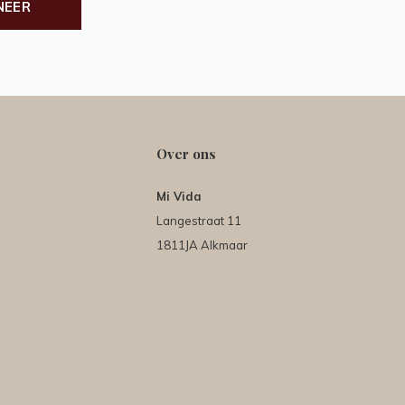
NEER
Over ons
Mi Vida
Langestraat 11
1811JA Alkmaar