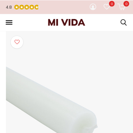
0
0
4.8