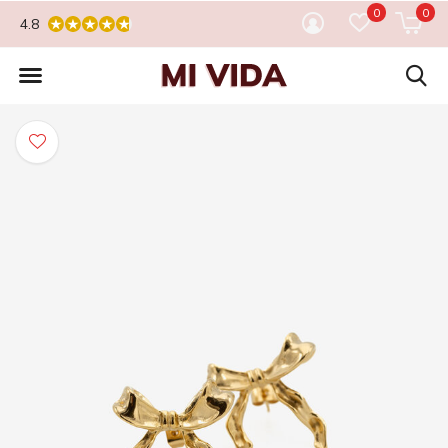
0
0
4.8