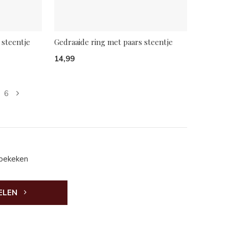
 steentje
Gedraaide ring met paars steentje
14,99
6
 bekeken
ELEN