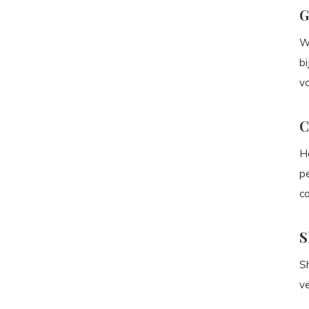
G
W
bi
v
C
He
p
c
S
Sh
v