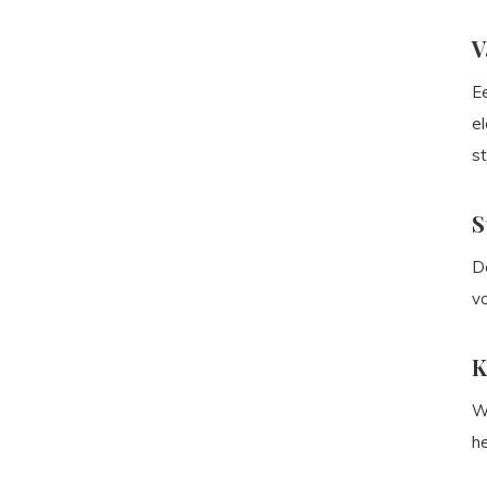
V
Ee
el
s
S
D
vo
K
Wa
he