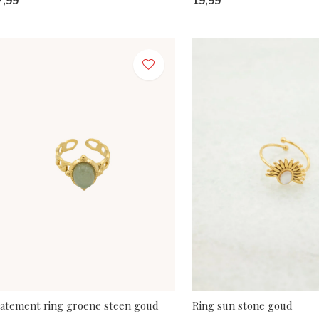
7,99
19,99
tatement ring groene steen goud
Ring sun stone goud