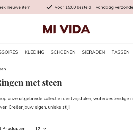
eek nieuwe item
Voor 15:00 besteld = vandaag verzond
SSOIRES
KLEDING
SCHOENEN
SIERADEN
TASSEN
een
ingen met steen
op onze uitgebreide collectie roestvrijstalen, waterbestendige r
lver. Creëer jouw eigen, unieke stijl!
4 Producten