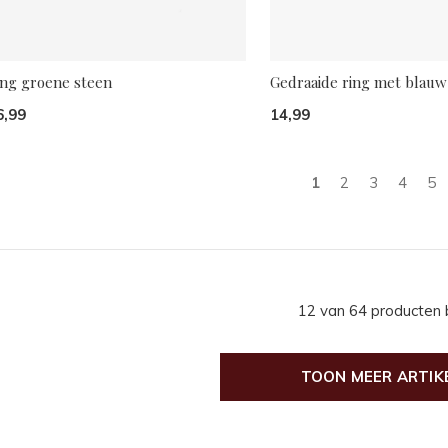
ing groene steen
Gedraaide ring met blauw
6,99
14,99
1
2
3
4
5
12 van 64 producten
TOON MEER ARTIK