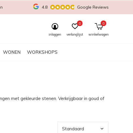
en
4.8
Google Reviews
0
0
inloggen
verlanglijst
winkelwagen
WONEN
WORKSHOPS
ingen met gekleurde stenen. Verkrijgbaar in goud of