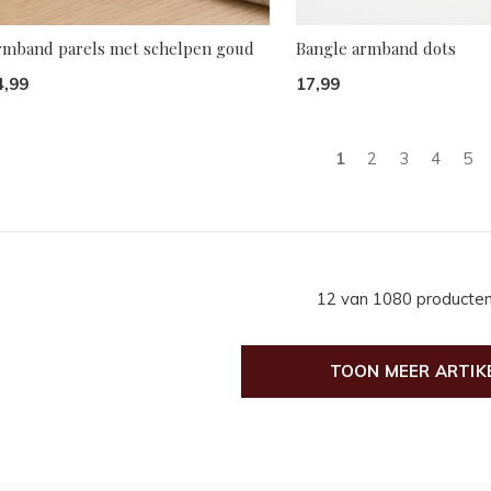
rmband parels met schelpen goud
Bangle armband dots
4,99
17,99
1
2
3
4
5
12 van 1080 producte
TOON MEER ARTIK