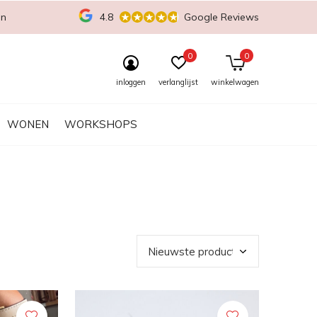
en
4.8
Google Reviews
0
0
inloggen
verlanglijst
winkelwagen
WONEN
WORKSHOPS