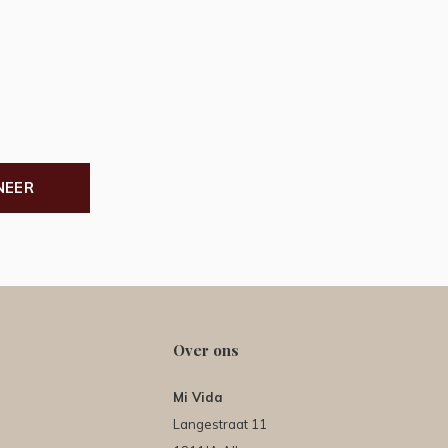
NEER
Over ons
Mi Vida
Langestraat 11