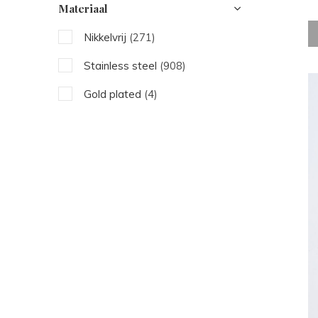
Materiaal
Blauw
(16)
Nikkelvrij
(271)
Bruin
(4)
Stainless steel
(908)
Rood
(8)
Gold plated
(4)
Oranje
(2)
Paars
(2)