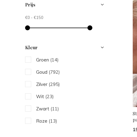
Prijs
€0
-
€150
Kleur
Groen
(14)
Goud
(792)
Zilver
(295)
Wit
(23)
Zwart
(11)
S
p
Roze
(13)
1
Beige
(4)