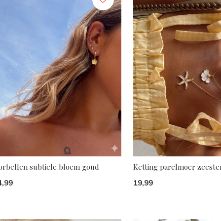
orbellen subtiele bloem goud
Ketting parelmoer zeeste
4,99
19,99