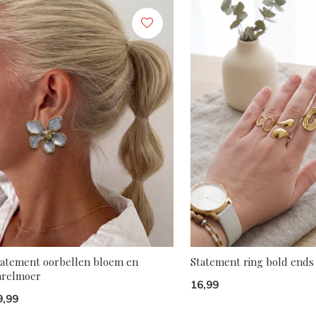
tatement oorbellen bloem en
Statement ring bold ends
arelmoer
16,99
9,99