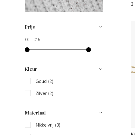
3
Prijs
€0
-
€15
Kleur
Goud
(2)
Zilver
(2)
Materiaal
Nikkelvrij
(3)
K