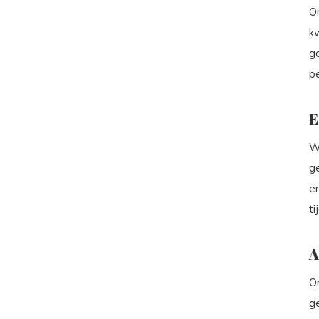
O
kw
ga
pe
E
W
g
en
t
A
On
g