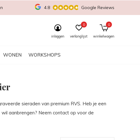
en
4.8
Google Reviews
0
0
inloggen
verlanglijst
winkelwagen
WONEN
WORKSHOPS
ier
gegraveerde sieraden van premium RVS. Heb je een
op wil aanbrengen? Neem contact op voor de