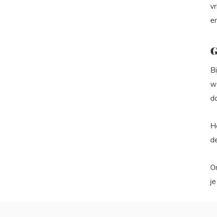
vr
en
G
Bi
we
d
H
d
O
je