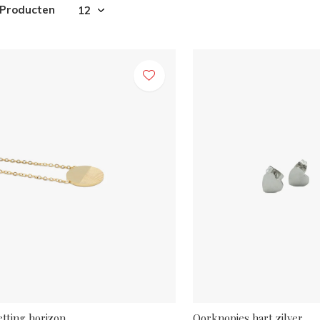
 Producten
etting horizon
Oorknopjes hart zilver