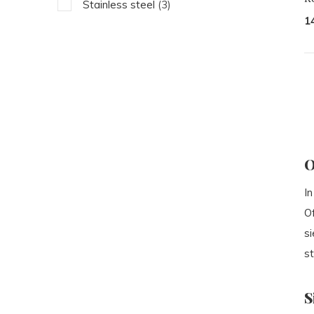
Stainless steel
(3)
1
O
In
O
s
st
S