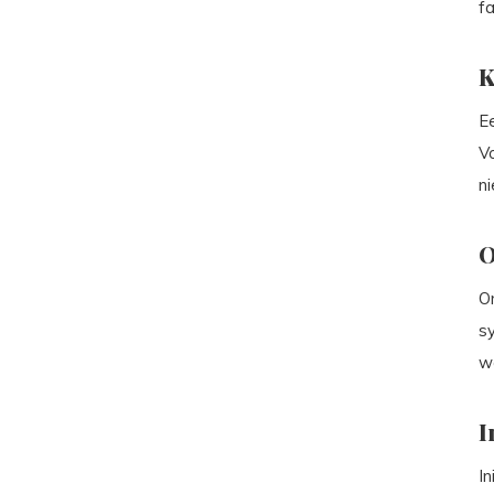
f
K
Ee
V
ni
O
On
s
w
I
In