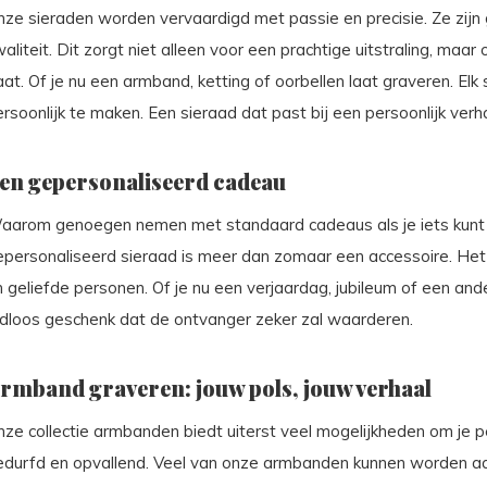
nze sieraden worden vervaardigd met passie en precisie. Ze zijn
aliteit. Dit zorgt niet alleen voor een prachtige uitstraling, ma
at. Of je nu een armband, ketting of oorbellen laat graveren. El
rsoonlijk te maken. Een sieraad dat past bij een persoonlijk verhaa
en gepersonaliseerd cadeau
aarom genoegen nemen met standaard cadeaus als je iets kunt 
epersonaliseerd sieraad is meer dan zomaar een accessoire. Het
 geliefde personen. Of je nu een verjaardag, jubileum of een and
ijdloos geschenk dat de ontvanger zeker zal waarderen.
rmband graveren: jouw pols, jouw verhaal
ze collectie armbanden biedt uiterst veel mogelijkheden om je per
edurfd en opvallend. Veel van onze armbanden kunnen worden aa