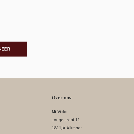
NEER
Over ons
Mi Vida
Langestraat 11
1811JA Alkmaar