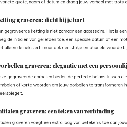
avoriete quote, naam of datum en draag jouw verhaal met trots o
etting graveren: dicht bij je hart
n gegraveerde ketting is niet zomaar een accessoire. Het is een 
oeg de initialen van geliefden toe, een speciale datum of een m
et alleen de nek siert, maar ook een stukje emotionele waarde bij
orbellen graveren: elegantie met een persoonlijk
ze gegraveerde oorbellen bieden de perfecte balans tussen elegan
ymbolen of korte woorden om jouw oorbellen te transformeren in 
eerspiegelt.
nitialen graveren: een teken van verbinding
itialen graveren voegt een extra laag van betekenis toe aan jouw 