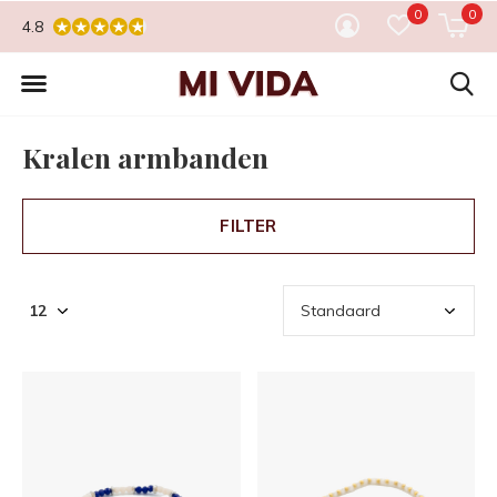
0
0
4.8
Kralen armbanden
FILTER