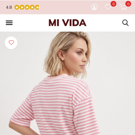
0
0
4.8