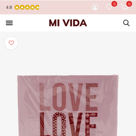
0
0
4.8