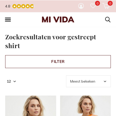
0
0
4.8
Zoekresultaten voor gestreept
shirt
FILTER