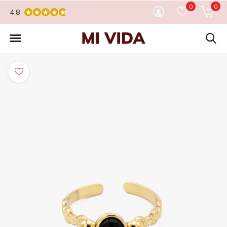
0
0
4.8