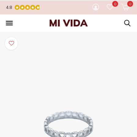
0
0
4.8