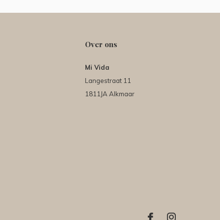
Over ons
Mi Vida
Langestraat 11
1811JA Alkmaar