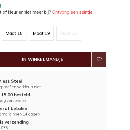
d
 of kleur er niet meer bij?
Ontvang een seintje!
Maat 18
Maat 19
Maat 20
IN WINKELMANDJE
nless Steel
proof en verkleurt niet
 15:00 besteld
aag verzonden
eraf betalen
larna, binnen 14 dagen
is verzending
 €75