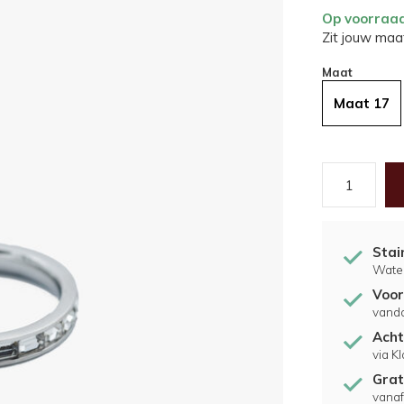
Op voorraa
Zit jouw maat
Maat
Maat 17
Stai
Water
Voor
vand
Acht
via K
Grat
vanaf