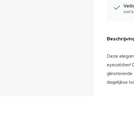
Veil
met b
Beschrijvin
Deze elegante
eyecatcher! 
glinsterende 
dagelijkse lo