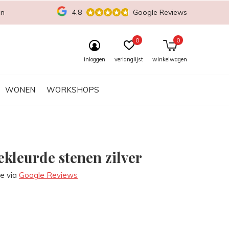
en
4.8
Google Reviews
0
0
inloggen
verlanglijst
winkelwagen
WONEN
WORKSHOPS
ekleurde stenen zilver
re via
Google Reviews