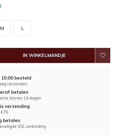
d
M
L
IN WINKELMANDJE
 15:00 besteld
aag verzonden
eraf betalen
larna, binnen 14 dagen
is verzending
 €75
ig betalen
eveiligde SSL verbinding