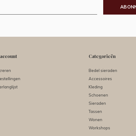
ABON
 account
Categorieën
treren
Bedel sieraden
estellingen
Accessoires
erlanglijst
Kleding
Schoenen
Sieraden
Tassen
Wonen
Workshops