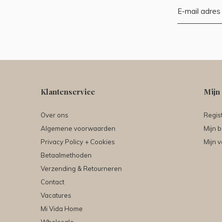
Klantenservice
Mijn
Over ons
Regis
Algemene voorwaarden
Mijn b
Privacy Policy + Cookies
Mijn v
Betaalmethoden
Verzending & Retourneren
Contact
Vacatures
Mi Vida Home
Wholesale