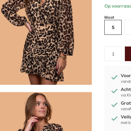
Op voorraa
Maat
S
Voor
vand
Acht
via K
Grat
vanaf
Veil
met b