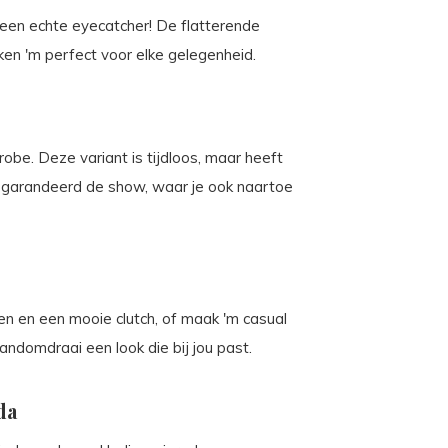
s een echte eyecatcher! De flatterende
en 'm perfect voor elke gelegenheid.
erobe. Deze variant is tijdloos, maar heeft
j gegarandeerd de show, waar je ook naartoe
en en een mooie clutch, of maak 'm casual
andomdraai een look die bij jou past.
da