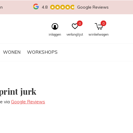
en
4.8
Google Reviews
0
0
inloggen
verlanglijst
winkelwagen
WONEN
WORKSHOPS
print jurk
re via
Google Reviews