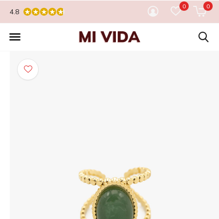
0
0
4.8