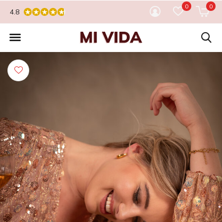
0
0
4.8