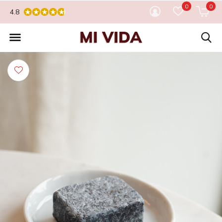
0
0
4.8