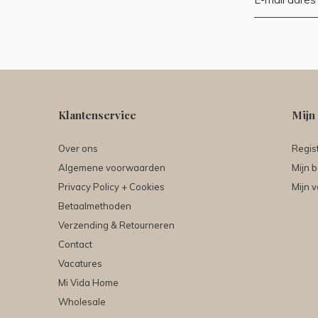
Klantenservice
Mijn
Over ons
Regis
Algemene voorwaarden
Mijn b
Privacy Policy + Cookies
Mijn v
Betaalmethoden
Verzending & Retourneren
Contact
Vacatures
Mi Vida Home
Wholesale