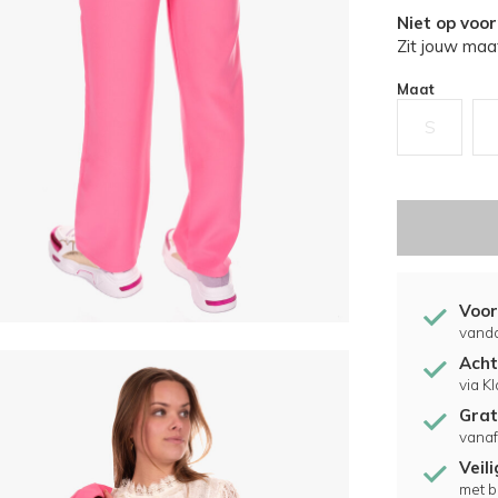
Niet op voo
Zit jouw maat
Maat
S
Voor
vand
Acht
via K
Grat
vanaf
Veil
met b