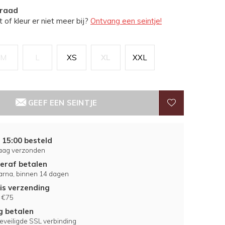
rraad
 of kleur er niet meer bij?
Ontvang een seintje!
M
L
XS
XL
XXL
GEEF EEN SEINTJE
 15:00 besteld
aag verzonden
eraf betalen
larna, binnen 14 dagen
is verzending
 €75
ig betalen
eveiligde SSL verbinding