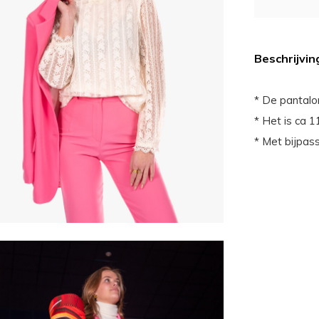
Beschrijvin
* De pantalo
* Het is ca 
* Met bijpas