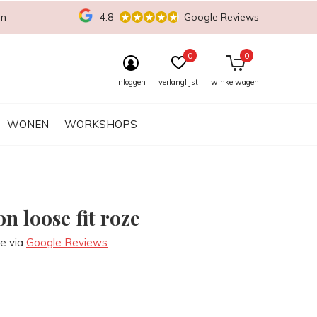
en
4.8
Google Reviews
0
0
inloggen
verlanglijst
winkelwagen
WONEN
WORKSHOPS
n loose fit roze
re via
Google Reviews