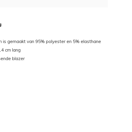
g
n is gemaakt van 95% polyester en 5% elasthane
114 cm lang
sende blazer