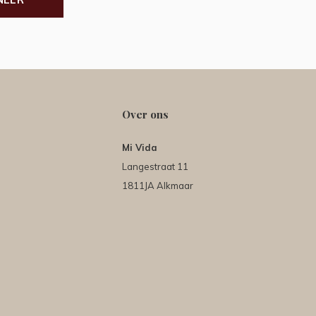
Over ons
Mi Vida
Langestraat 11
1811JA Alkmaar