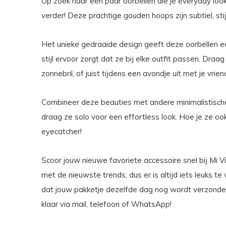
Op zoek naar een paar oorbellen die je everyday loo
verder! Deze prachtige gouden hoops zijn subtiel, stij
Het unieke gedraaide design geeft deze oorbellen een
stijl ervoor zorgt dat ze bij elke outfit passen. Dra
zonnebril, of juist tijdens een avondje uit met je vrien
Combineer deze beauties met andere minimalistische 
draag ze solo voor een effortless look. Hoe je ze oo
eyecatcher!
Scoor jouw nieuwe favoriete accessoire snel bij Mi Vi
met de nieuwste trends, dus er is altijd iets leuks t
dat jouw pakketje dezelfde dag nog wordt verzonden
klaar via mail, telefoon of WhatsApp!