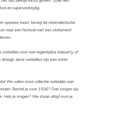
k net dat beetje extra geven? Zoek niet
lvol en superveelzijdig.
 speelse twist, terwijl de minimalistische
ag ze naar een festival met een statement
dinnen.
oorbellen voor een eigentijdse earparty, of
k draagt, deze oorbellen zijn een echte
da! We vullen onze collectie wekelijks aan
e vinden. Bestel je voor 15:00? Dan zorgen wij
. Heb je vragen? We staan altijd voor je