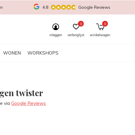
en
4.8
Google Reviews
0
0
inloggen
verlanglijst
winkelwagen
WONEN
WORKSHOPS
gen twister
re via
Google Reviews