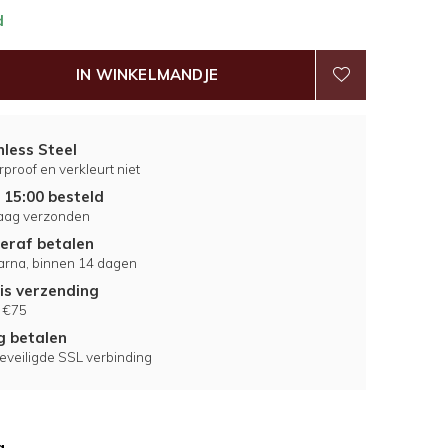
d
IN WINKELMANDJE
nless Steel
proof en verkleurt niet
 15:00 besteld
aag verzonden
eraf betalen
larna, binnen 14 dagen
is verzending
 €75
ig betalen
eveiligde SSL verbinding
g