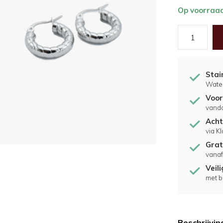
Op voorraa
Stai
Water
Voor
vand
Acht
via K
Grat
vanaf
Veil
met b
Beschrijvin