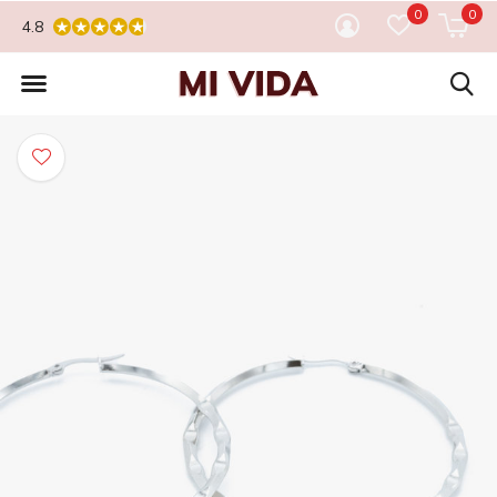
0
0
4.8