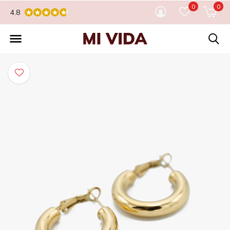
0
0
4.8