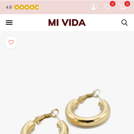
0
0
4.8