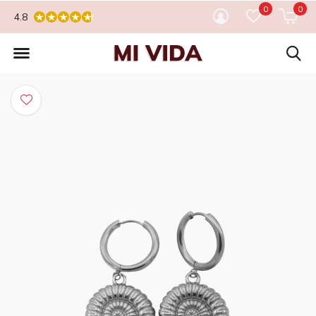
0
0
4.8