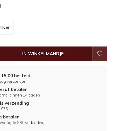
d
Zilver
IN WINKELMANDJE
 15:00 besteld
aag verzonden
eraf betalen
larna, binnen 14 dagen
is verzending
 €75
ig betalen
eveiligde SSL verbinding