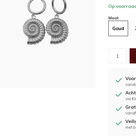
Op voorraa
Maat
Goud
Voor
vand
Acht
via K
Grat
vanaf
Veil
met b