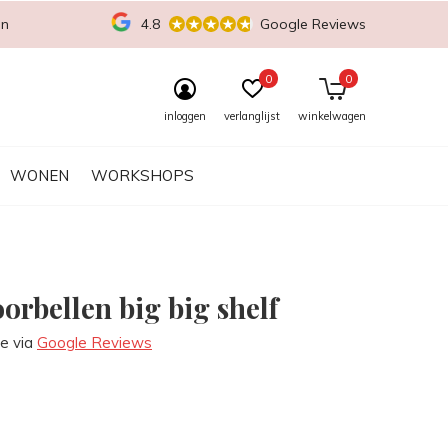
en
4.8
Google Reviews
0
0
inloggen
verlanglijst
winkelwagen
WONEN
WORKSHOPS
orbellen big big shelf
re via
Google Reviews