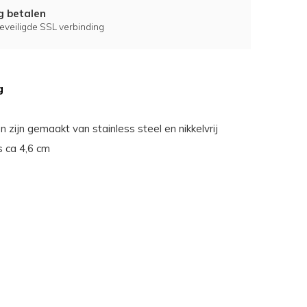
ig betalen
eveiligde SSL verbinding
g
n zijn gemaakt van stainless steel en nikkelvrij
s ca 4,6 cm