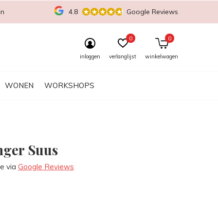
en
4.8
Google Reviews
0
0
inloggen
verlanglijst
winkelwagen
WONEN
WORKSHOPS
ger Suus
re via
Google Reviews