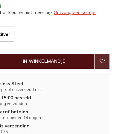
d
 of kleur er niet meer bij?
Ontvang een seintje!
Zilver
IN WINKELMANDJE
nless Steel
proof en verkleurt niet
 15:00 besteld
aag verzonden
eraf betalen
larna, binnen 14 dagen
is verzending
 €75