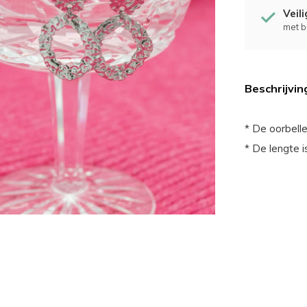
Veil
met b
Beschrijvin
* De oorbelle
* De lengte i