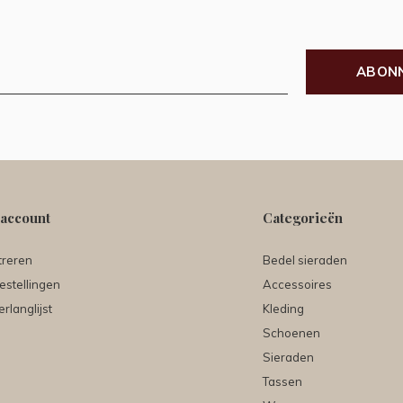
ABON
 account
Categorieën
treren
Bedel sieraden
estellingen
Accessoires
erlanglijst
Kleding
Schoenen
Sieraden
Tassen