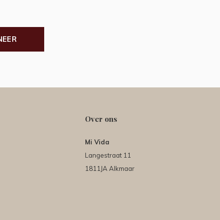
NEER
Over ons
Mi Vida
Langestraat 11
1811JA Alkmaar