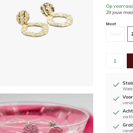
Op voorraa
Zit jouw maat
Maat
Goud
Stai
Water
Voor
vand
Acht
via K
Grat
vanaf