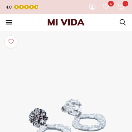
0
0
4.8