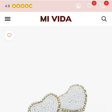
0
0
4.8