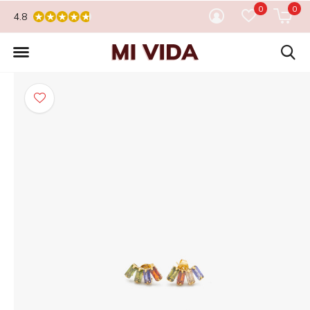
0
0
4.8