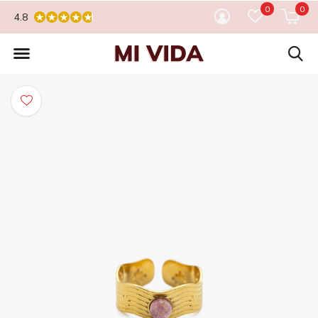
0
0
4.8