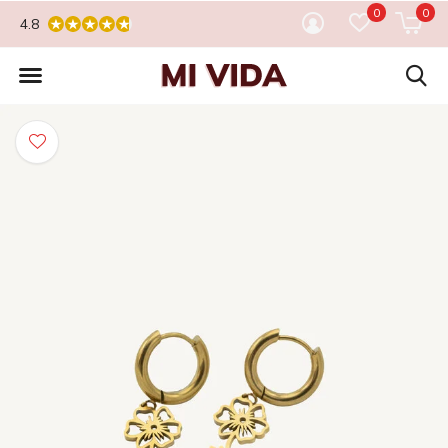
0
0
4.8