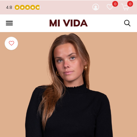
0
0
4.8