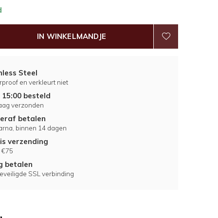
d
IN WINKELMANDJE
nless Steel
proof en verkleurt niet
 15:00 besteld
aag verzonden
eraf betalen
larna, binnen 14 dagen
is verzending
 €75
ig betalen
eveiligde SSL verbinding
g