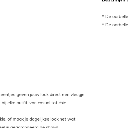
* De oorbelle
* De oorbelle
eentjes geven jouw look direct een vleugje
ij elke outfit, van casual tot chic.
le, of maak je dagelijkse look net wat
eel jij gegarandeerd de show!