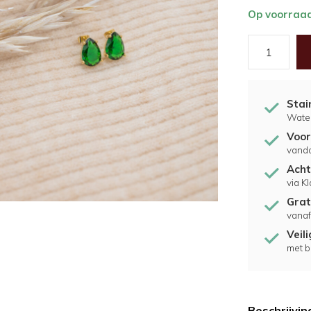
Op voorraa
Stai
Water
Voor
vand
Acht
via K
Grat
vanaf
Veil
met b
Beschrijvin