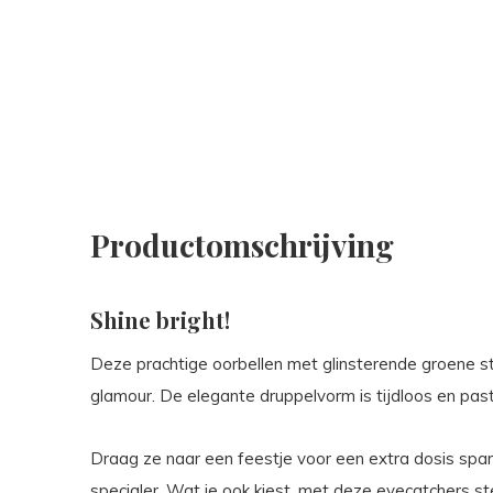
Productomschrijving
Shine bright!
Deze prachtige oorbellen met glinsterende groene st
glamour. De elegante druppelvorm is tijdloos en past b
Draag ze naar een feestje voor een extra dosis spark
specialer. Wat je ook kiest, met deze eyecatchers st