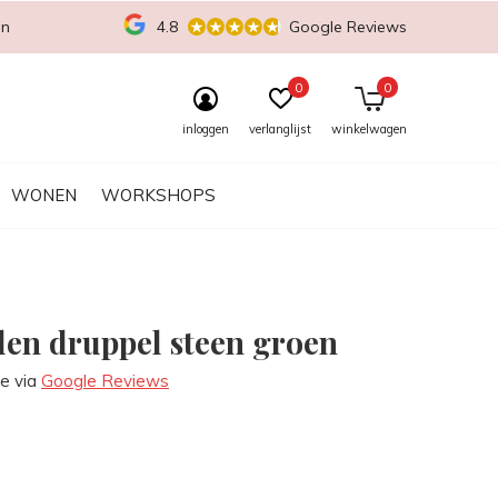
en
4.8
Google Reviews
0
0
inloggen
verlanglijst
winkelwagen
WONEN
WORKSHOPS
len druppel steen groen
re via
Google Reviews