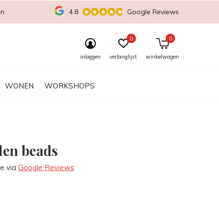
en
4.8
Google Reviews
0
0
inloggen
verlanglijst
winkelwagen
WONEN
WORKSHOPS
len beads
re via
Google Reviews