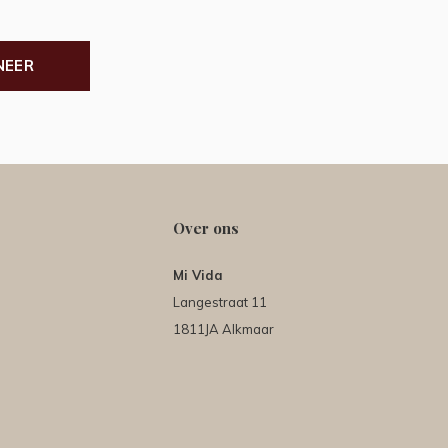
NEER
Over ons
Mi Vida
Langestraat 11
1811JA Alkmaar