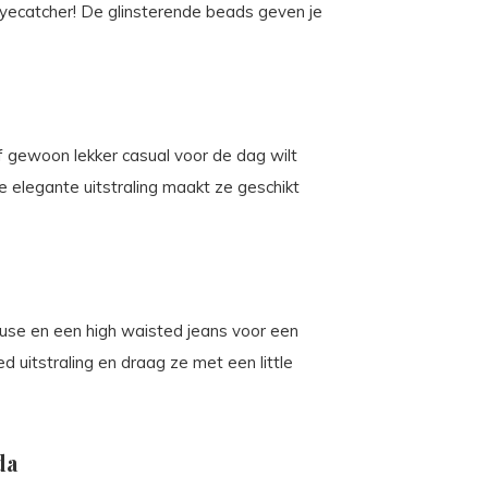
eyecatcher! De glinsterende beads geven je
f gewoon lekker casual voor de dag wilt
e elegante uitstraling maakt ze geschikt
use en een high waisted jeans voor een
d uitstraling en draag ze met een little
da