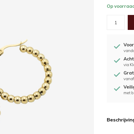
Op voorraa
Voor
vand
Acht
via K
Grat
vanaf
Veil
met b
Beschrijvin