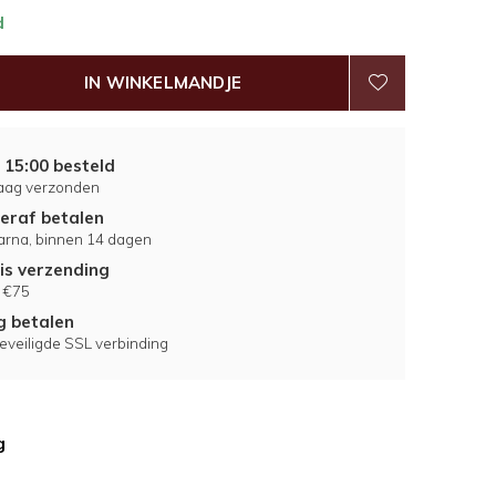
d
IN WINKELMANDJE
 15:00 besteld
aag verzonden
eraf betalen
larna, binnen 14 dagen
is verzending
 €75
ig betalen
eveiligde SSL verbinding
g