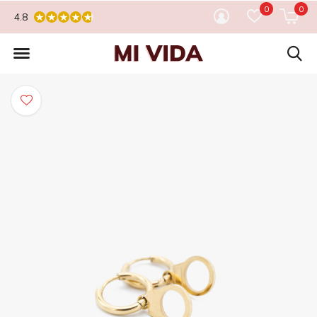
0
0
4.8