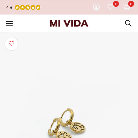
0
0
4.8