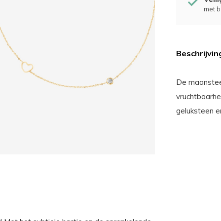
met b
Beschrijvin
De maansteen 
vruchtbaarhe
geluksteen e