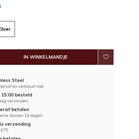
d
Zilver
IN WINKELMANDJE
nless Steel
proof en verkleurt niet
 15:00 besteld
aag verzonden
eraf betalen
larna, binnen 14 dagen
is verzending
 €75
ig betalen