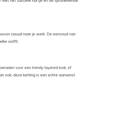
! Met het subtiele hartje en de sprankelende
gewoon casual naar je werk. De eenvoud van
lke outfit.
ieraden voor een trendy layered look, of
an ook, deze ketting is een echte aanwinst