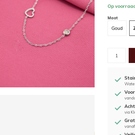
Op voorraa
Maat
Goud
Stai
Water
Voor
vand
Acht
via K
Grat
vanaf
Veil