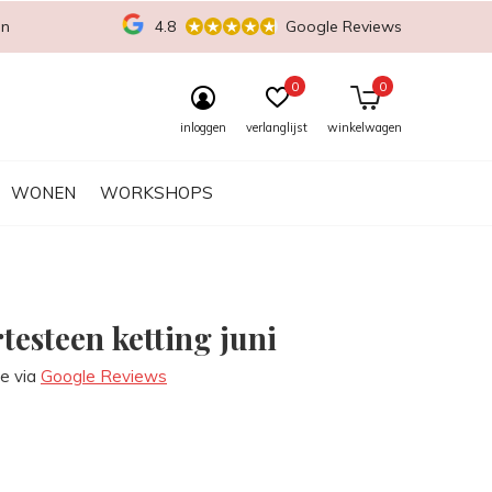
en
4.8
Google Reviews
0
0
inloggen
verlanglijst
winkelwagen
WONEN
WORKSHOPS
testeen ketting juni
re via
Google Reviews