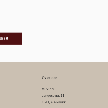
NEER
Over ons
Mi Vida
Langestraat 11
1811JA Alkmaar