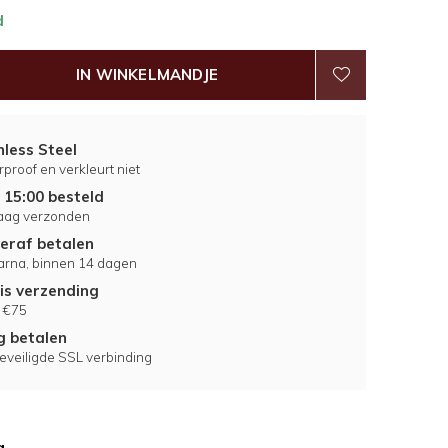
d
IN WINKELMANDJE
nless Steel
proof en verkleurt niet
 15:00 besteld
aag verzonden
eraf betalen
larna, binnen 14 dagen
is verzending
 €75
ig betalen
eveiligde SSL verbinding
g