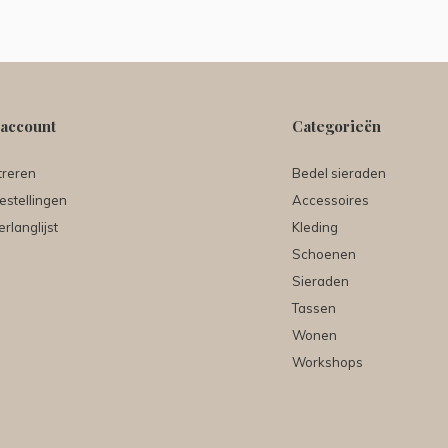
 account
Categorieën
treren
Bedel sieraden
estellingen
Accessoires
erlanglijst
Kleding
Schoenen
Sieraden
Tassen
Wonen
Workshops