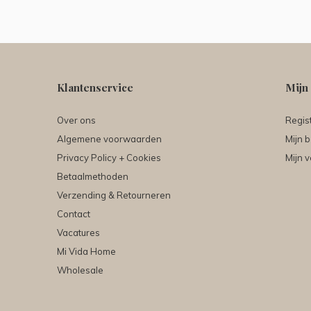
Klantenservice
Mijn
Over ons
Regis
Algemene voorwaarden
Mijn b
Privacy Policy + Cookies
Mijn v
Betaalmethoden
Verzending & Retourneren
Contact
Vacatures
Mi Vida Home
Wholesale