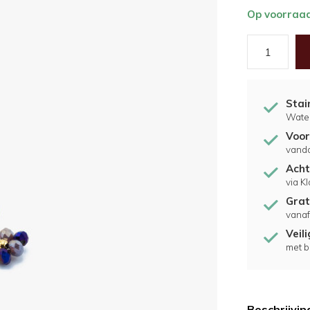
Op voorraa
Stai
Water
Voor
vand
Acht
via K
Grat
vanaf
Veil
met b
Beschrijvin