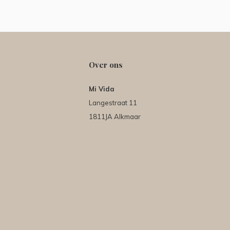
Over ons
Mi Vida
Langestraat 11
1811JA Alkmaar