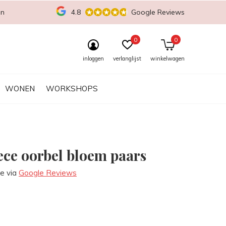
en
4.8
Google Reviews
0
0
inloggen
verlanglijst
winkelwagen
WONEN
WORKSHOPS
ece oorbel bloem paars
re via
Google Reviews