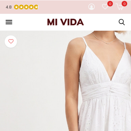
0
0
4.8