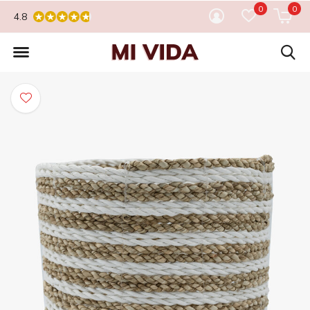
0
0
4.8