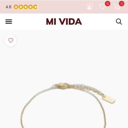
0
0
4.8