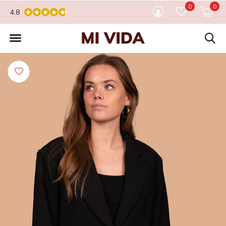
0
0
4.8