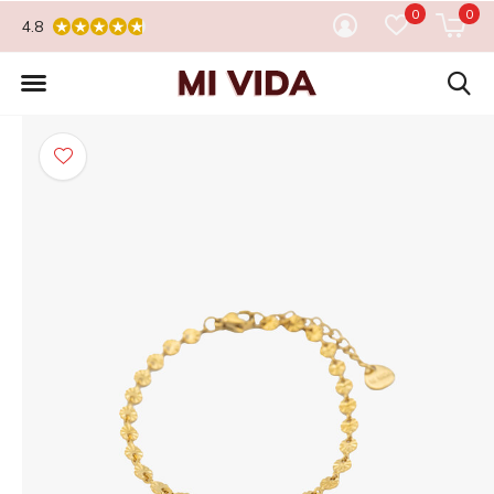
0
0
4.8