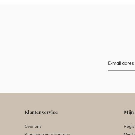
Klantenservice
Mijn
Over ons
Regis
Algemene voorwaarden
Mijn b