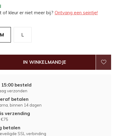
d
 of kleur er niet meer bij?
Ontvang een seintje!
M
L
IN WINKELMANDJE
 15:00 besteld
aag verzonden
eraf betalen
larna, binnen 14 dagen
is verzending
 €75
ig betalen
eveiligde SSL verbinding