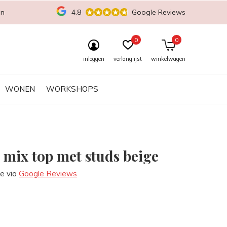
en
4.8
Google Reviews
0
0
inloggen
verlanglijst
winkelwagen
WONEN
WORKSHOPS
 mix top met studs beige
re via
Google Reviews