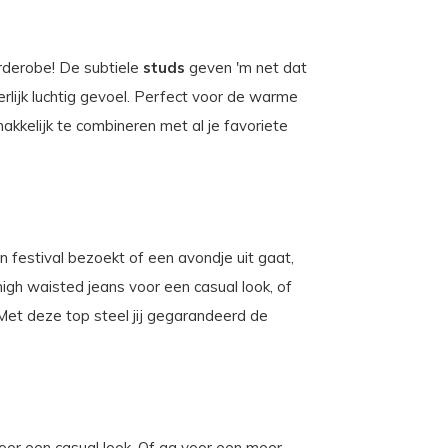
rderobe! De subtiele
studs
geven 'm net dat
rlijk luchtig gevoel. Perfect voor de warme
kkelijk te combineren met al je favoriete
 festival bezoekt of een avondje uit gaat,
igh waisted jeans voor een casual look, of
Met deze top steel jij gegarandeerd de
or een casual look. Of ga voor een meer