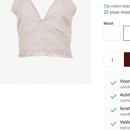
Op voorraa
Zit jouw maat
Maat
S
Voor
vand
Acht
via K
Grat
vanaf
Veil
met b