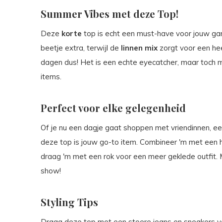
Summer Vibes met deze Top!
Deze
korte
top is echt een must-have voor jouw ga
beetje extra, terwijl de
linnen mix
zorgt voor een hee
dagen dus! Het is een echte eyecatcher, maar toch ma
items.
Perfect voor elke gelegenheid
Of je nu een dagje gaat shoppen met vriendinnen, een
deze top is jouw go-to item. Combineer 'm met een h
draag 'm met een rok voor een meer geklede outfit. 
show!
Styling Tips
Draag deze top met een stoere jeans en sneakers vo