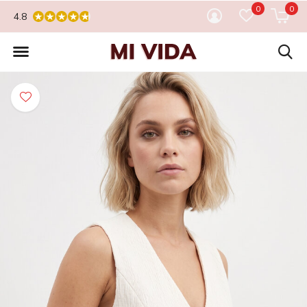
0
0
4.8