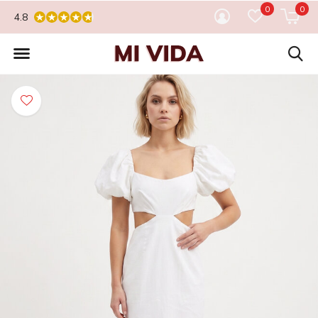
0
0
4.8